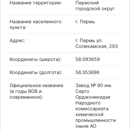
Название территории:
Пермский
городской округ
Название населенного
г. Пермь
пункта:
Адрес:
г. Пермь ул.
Соликамская, 293
Координаты (широта):
58.093659
Координаты (долгота):
56.353896
Официальное название
Завод № 90 им.
(в годы ВОВ и
Серго
современное):
Орджоникидзе
Народного
комиссариата
химической
промышленности
(ныне АО