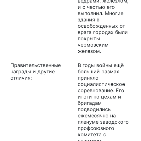
ведрами, железлом,
и с честью его
выполнил. Многие
здания в
освобожденных от
врага городах были
покрыты
чермозским
железом.
Правительственные
В годы войны ещё
награды и другие
больший размах
отличия:
приняло
социалистическое
соревнование. Его
итоги по цехам и
бригадам
подводились
ежемесячно на
пленуме заводского
профсоюзного
комитета с
участием